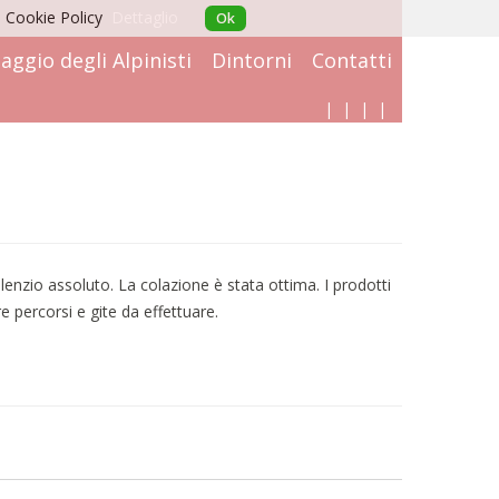
a Cookie Policy
Dettaglio
Ok
laggio degli Alpinisti
Dintorni
Contatti
|
|
|
|
nzio assoluto. La colazione è stata ottima. I prodotti
e percorsi e gite da effettuare.