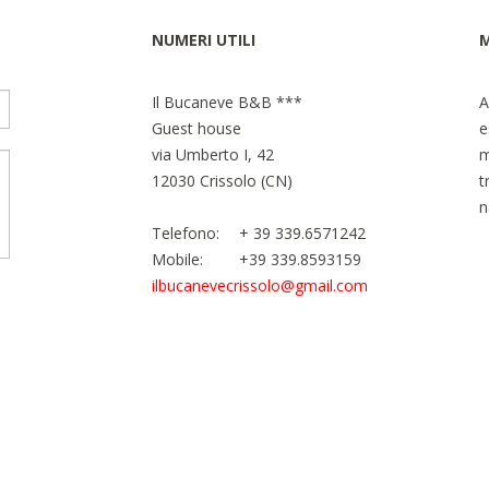
NUMERI UTILI
M
Il Bucaneve B&B ***
A
Guest house
e
via Umberto I, 42
m
12030 Crissolo (CN)
t
n
Telefono:
+ 39 339.6571242
Mobile:
+39 339.8593159
ilbucanevecrissolo@gmail.com